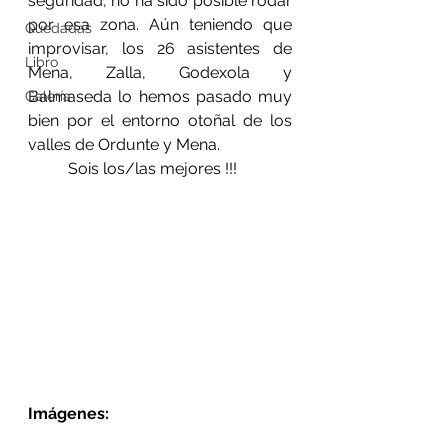
seguridad, no ha sido posible rodar 
por esa zona. Aún teniendo que 
Quedadas
improvisar, los 26 asistentes de 
Libro
Mena, Zalla, Godexola y 
Balmaseda lo hemos pasado muy 
Galería
bien por el entorno otoñal de los 
valles de Ordunte y Mena.
	Sois los/las mejores !!!
Imágenes: