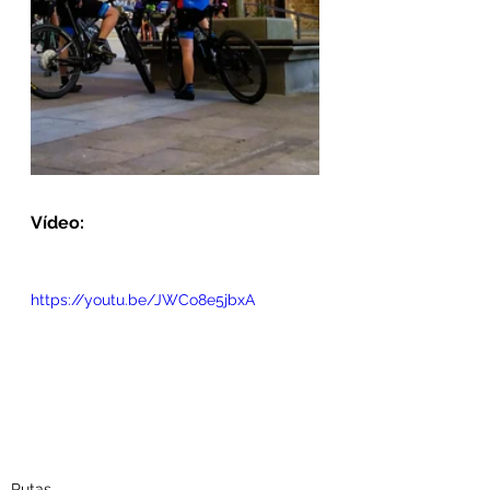
Vídeo:
https://youtu.be/JWCo8e5jbxA
Rutas