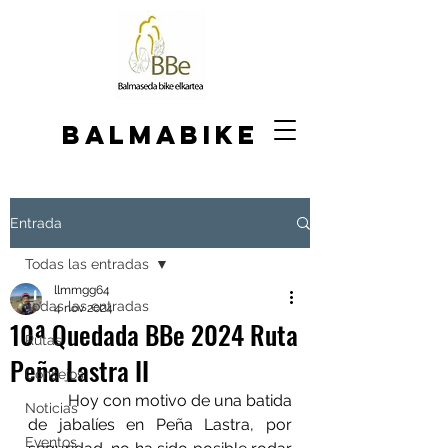
BALMABIKE
Entrada
Todas las entradas
llmmgg64
Todas las entradas
4 nov 2024
10ª Quedada BBe 2024 Ruta
Rutas
Peña Lastra II
Consejos
	Hoy con motivo de una batida 
Noticias
de jabalíes en Peña Lastra, por 
Eventos