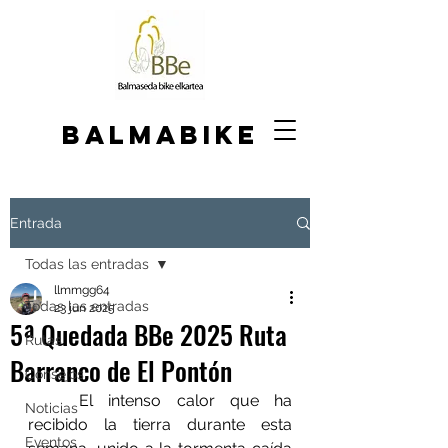
BALMABIKE
Entrada
Todas las entradas
llmmgg64
Todas las entradas
23 jun 2025
5ª Quedada BBe 2025 Ruta
Rutas
Barranco de El Pontón
Consejos
	El intenso calor que ha 
Noticias
recibido la tierra durante esta 
Eventos