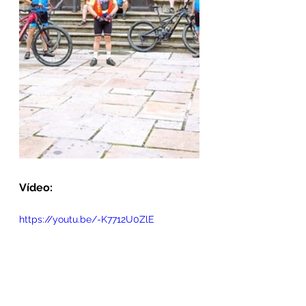
Vídeo:
https://youtu.be/-K7712U0ZlE