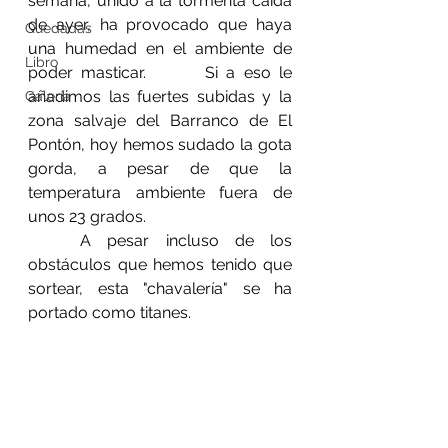
semana, unido a la tormenta caída 
de ayer, ha provocado que haya 
Quedadas
una humedad en el ambiente de 
Libro
poder masticar. 		Si a eso le 
añadimos las fuertes subidas y la 
Galería
zona salvaje del Barranco de El 
Pontón, hoy hemos sudado la gota 
gorda, a pesar de que la 
temperatura ambiente fuera de 
unos 23 grados.
	A pesar incluso de los 
obstáculos que hemos tenido que 
sortear, esta "chavalería" se ha 
portado como titanes.