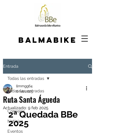
BALMABIKE
Entrada
Todas las entradas
llmmgg64
Todas las entradas
6 feb 2025
Ruta Santa Águeda
Rutas
Actualizado:
9 feb 2025
Consejos
2ª Quedada BBe 
2025
Noticias
Eventos